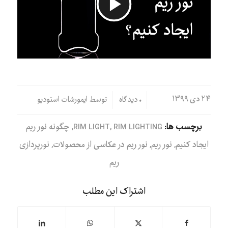
پخش
ویدیو
/
/
۲۴ دی ۱۳۹۹
۰ دیدگاه
توسط
ایمورشات استودیو
برچسب ها:
RIM LIGHTING
,
RIM LIGHT
,
چگونه نور ریم
ایجاد کنیم
,
نور ریم
,
نور ریم در عکاسی از محصولات
,
نورپردازی
ریم
اشتراک این مطلب